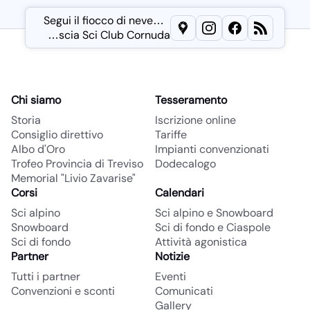
Segui il fiocco di neve…
Lascia una recensione 
Seguici su
Metti un
Leggi il 
Instagr
like
s
…scia Sci Club Cornuda
Menu
Chi siamo
Tesseramento
Storia
Iscrizione online
Consiglio direttivo
Tariffe
Albo d'Oro
Impianti convenzionati
Trofeo Provincia di Treviso
Dodecalogo
Memorial "Livio Zavarise"
Corsi
Calendari
Sci alpino
Sci alpino e Snowboard
Snowboard
Sci di fondo e Ciaspole
Sci di fondo
Attività agonistica
Partner
Notizie
Tutti i partner
Eventi
Convenzioni e sconti
Comunicati
Gallery