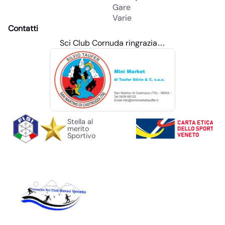
Gare
Varie
Contatti
il
partner
Sci Club Cornuda ringrazia
…
Stella al
merito
Sportivo