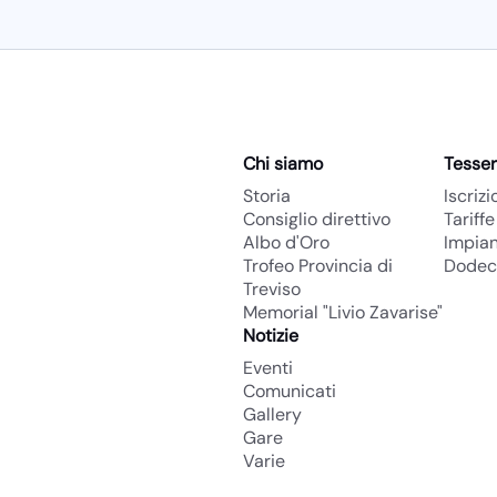
Menu
Chi siamo
Tesse
Storia
Iscriz
Consiglio direttivo
Tariffe
Albo d'Oro
Impian
Trofeo Provincia di
Dodec
Treviso
Memorial "Livio Zavarise"
Notizie
Eventi
Comunicati
Gallery
Gare
Varie