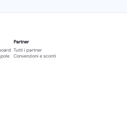
su
nostro
am
u
Facebook
Google Maps
feed
RSS
Partner
board
Tutti i partner
spole
Convenzioni e sconti