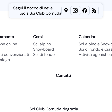
Segui il fiocco di neve…
Lascia una recensione 
Seguici su
Metti un
Leggi il 
Instagr
like
s
…scia Sci Club Cornuda
ramento
Corsi
Calendari
ione online
Sci alpino
Sci alpino e Snow
Snowboard
Sci di fondo e Cia
ti convenzionati
Sci di fondo
Attività agonistica
alogo
Contatti
il
partner
Sci Club Cornuda ringrazia
…