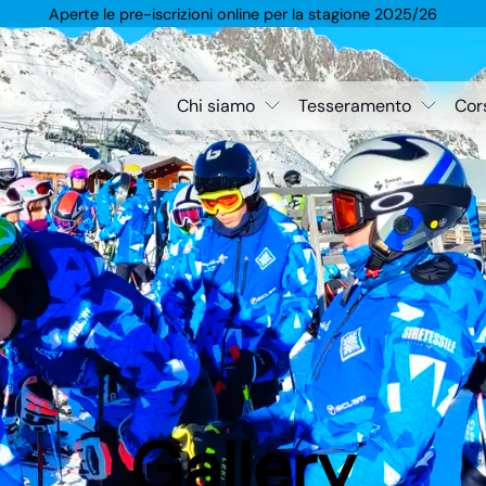
Aperte le pre-iscrizioni online per la stagione 2025/26
Chi siamo
Tesseramento
Cor
Storia
Iscrizione online
Sci 
Consiglio direttivo
Tariffe
Sno
Albo d'Oro
Impianti
Sci 
convenzionati
Trofeo Provincia di
Treviso
Dodecalogo
Memorial "Livio
Zavarise"
Gallery