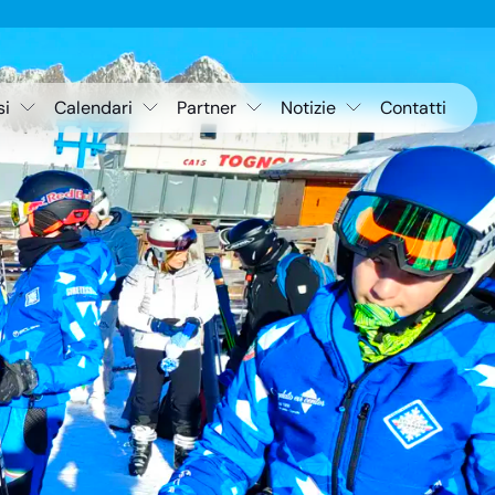
si
Calendari
Partner
Notizie
Contatti
alpino
Sci alpino e
Tutti i partner
Eventi
Snowboard
wboard
Convenzioni e
Comunicati
Sci di fondo e
sconti
Ciaspole
di fondo
Gallery
Attività agonistica
Gare
Varie