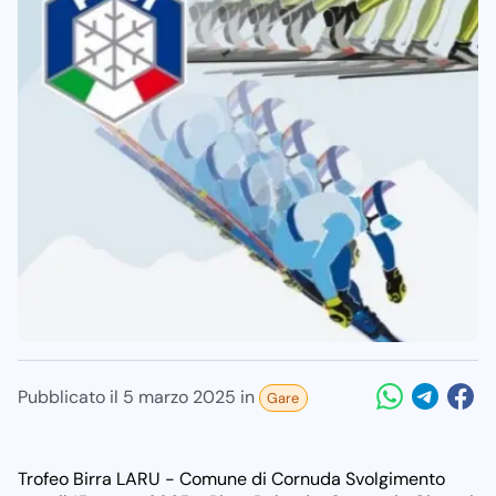
Condividi la no
Condividi 
Condiv
Pubblicato il
5 marzo 2025
in
Gare
Trofeo Birra LARU - Comune di Cornuda Svolgimento