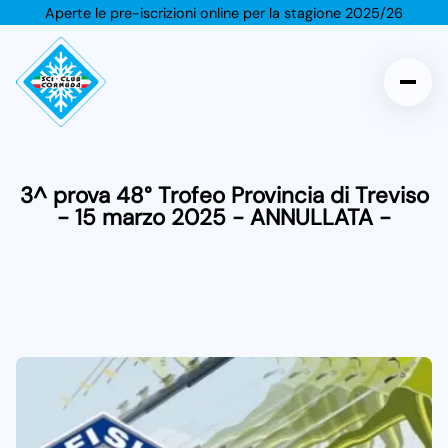
Aperte le pre-iscrizioni online per la stagione 2025/26
Sci Club Cornuda
Salta al contenuto
Salta alla navigazione
3^ prova 48° Trofeo Provincia di Treviso
- 15 marzo 2025 - ANNULLATA -